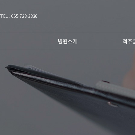
TEL : 055-723-3336
병원소개
척추
인사말
허리질환
의료진소개
목질환
진료시간안내
척추측만증
비급여진료안내
병원둘러보기
오시는 길