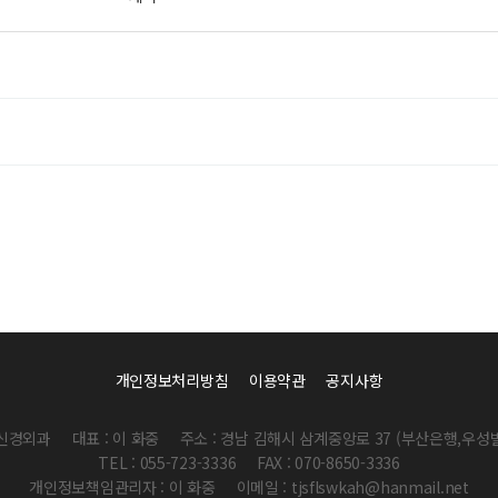
개인정보처리방침
이용약관
공지사항
신경외과
대표 : 이 화중
주소 : 경남 김해시 삼계중앙로 37 (부산은행,우성
TEL : 055-723-3336
FAX : 070-8650-3336
개인정보책임관리자 : 이 화중
이메일 : tjsflswkah@hanmail.net