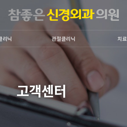
클리닉
관절클리닉
치료
어깨질환
물리치료
상지질환
도수치료
무릎질환
체외충격파치료
족부질환
공지사항
고객센터