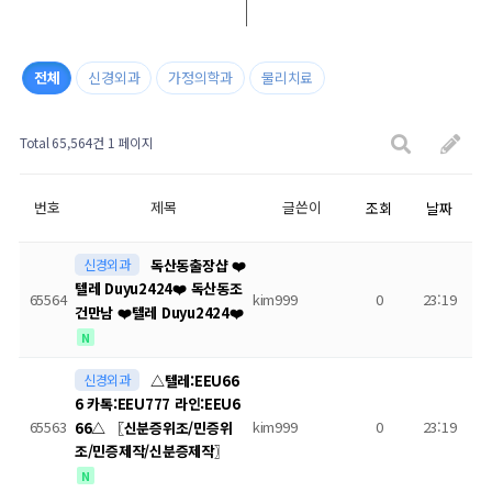
전체
신경외과
가정의학과
물리치료
Total 65,564건
1 페이지
번호
제목
글쓴이
조회
날짜
신경외과
독산동출장샵 ❤️
텔레 Duyu2424❤️ 독산동조
65564
kim999
0
23:19
건만남 ❤️텔레 Duyu2424❤️
N
신경외과
△텔레:EEU66
6 카톡:EEU777 라인:EEU6
65563
kim999
0
23:19
66△ 〖신분증위조/민증위
조/민증제작/신분증제작〗
N