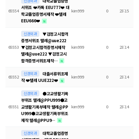
신경외과
대학교졸업증명
서위조 ❤️카톡 EEU777❤️ 대
65554
kim999
0
23:15
학교졸업증명서제작 ❤️텔레
EEU666❤️
N
신경외과
▼검정고시합격
증명서위조 텔레@uue222
65553
kim999
0
23:14
▼검정고시합격증명서제작
텔레@uue222 ▼검정고시
합격증명서위조제작…
N
신경외과
대출서류위조제
65552
kim999
0
23:14
작 ❤️텔레 UUE222❤️
N
신경외과
●고교생활기록
부위조 텔레@PPU999●고
65551
kim999
0
23:14
교생활기록부제작 텔레@PP
U999●고교생활기록부위조
제작 텔레@PPU9…
N
신경외과
대학교졸업증명