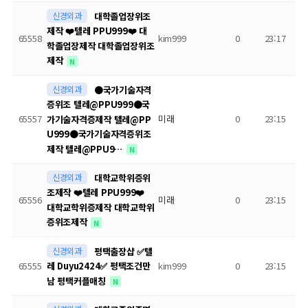
신경외과
대학졸업장위조
제작 ❤️텔레 PPU999❤️ 대
65558
kim999
0
23:17
학졸업장제작 대학졸업장위조
제작
N
신경외과
●국가기술자격
증위조 텔레@PPU999●국
65557
미래
0
23:15
가기술자격증제작 텔레@PP
U999●국가기술자격증위조
제작 텔레@PPU9…
N
신경외과
대학교학위증위
조제작 ❤️텔레 PPU999❤️
65556
미래
0
23:15
대학교학위증제작 대학교학위
증위조제작
N
신경외과
평택출장샵 ✅텔
65555
kim999
0
23:15
레 Duyu2424✅ 평택조건만
남 평택커플매칭
N