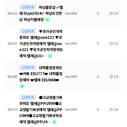
신경외과
하남출장샵 ✅텔
65562
kim999
0
23:19
레 Duyu2424✅ 하남조건만
남 하남커플매칭
N
신경외과
▼국가공인자격
증위조 텔레@uue222 ▼국
65561
kim999
0
23:19
가공인자격증제작 텔레@uu
e222 ▼국가공인자격증위조
제작 텔레@UU…
N
신경외과
대학졸업장위조
❤️카톡 EEU777❤️ 대학졸업
65560
kim999
0
23:19
장제작 ❤️텔레 EEU666❤️
N
신경외과
●고교생활기록
부위조 텔레@PPU999●고
65559
kim999
0
23:18
교생활기록부제작 텔레@PP
U999●고교생활기록부위조
제작 텔레@PPU9…
N