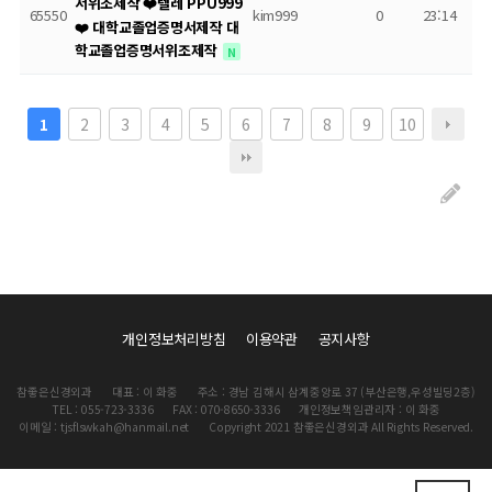
서위조제작 ❤️텔레 PPU999
65550
kim999
0
23:14
❤️ 대학교졸업증명서제작 대
학교졸업증명서위조제작
N
2
3
4
5
6
7
8
9
10
1
개인정보처리방침
이용약관
공지사항
참좋은신경외과
대표 : 이 화중
주소 : 경남 김해시 삼계중앙로 37 (부산은행,우성빌딩2층)
TEL : 055-723-3336
FAX : 070-8650-3336
개인정보책임관리자 : 이 화중
이메일 : tjsflswkah@hanmail.net
Copyright 2021 참좋은신경외과 All Rights Reserved.