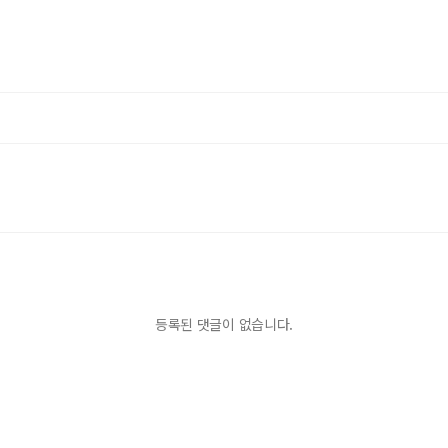
등록된 댓글이 없습니다.