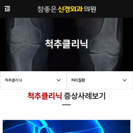
척추클리닉
척추클리닉
허리질환
척추클리닉
증상사례보기