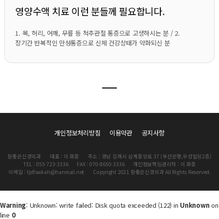
영양수액 치료 이런 분들께 필요합니다.
1. 목, 허리, 어깨, 무릎 등 척추관절 통증으로 고생하시는 분 / 2.
장기간 반복적인 만성통증으로 신체 건강상태가 약화되신 분
개인정보처리방침
이용약관
공지사항
참좋은신경외과
대표 : 이 화중
주소 : 경남 김해시 삼계중앙로 37 (부산은행,우성빌딩2층)
TEL : 055-723-3336
FAX : 070-8650-3336
개인정보책임관리자 : 이 화중
이메일 : tjsflswkah@hanmail.net
Copyright 2021 참좋은신경외과 All Rights Reserved.
Warning
: Unknown: write failed: Disk quota exceeded (122) in
Unknown
on
line
0