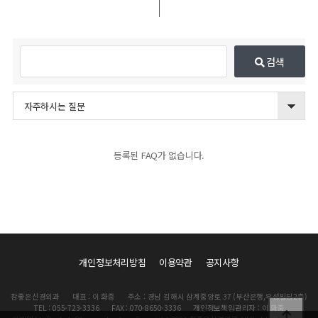
검색
자주하시는 질문
등록된 FAQ가 없습니다.
개인정보처리방침
이용약관
공지사항
참좋은신경외과
대표 : 이 화중
주소 : 경남 김해시 삼계중앙로 37 (부산은행,우성빌딩2층)
TEL : 055-723-3336
FAX : 070-8650-3336
개인정보책임관리자 : 이 화중