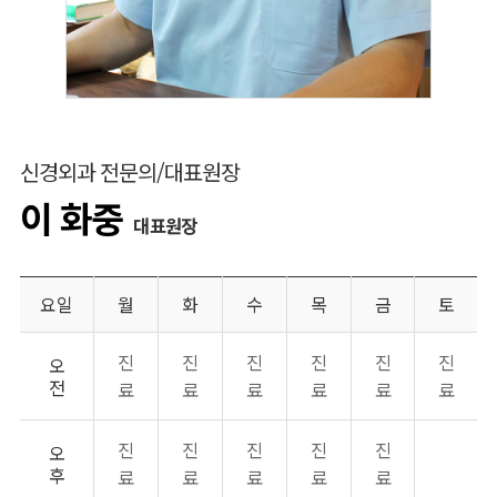
신경외과 전문의/대표원장
이 화중
대표원장
요일
월
화
수
목
금
토
진
진
진
진
진
진
오
전
료
료
료
료
료
료
진
진
진
진
진
오
후
료
료
료
료
료