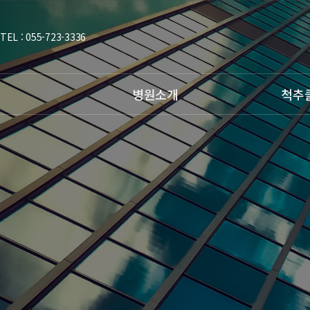
TEL : 055-723-3336
병원소개
척추
인사말
허리질환
의료진소개
목질환
진료시간안내
척추측만증
비급여진료안내
병원둘러보기
오시는 길