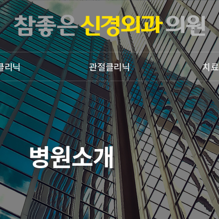
클리닉
관절클리닉
치료
어깨질환
물리치료
상지질환
도수치료
무릎질환
체외충격파치료
족부질환
공지사항
병원소개